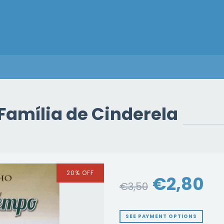
Família de Cinderela
20
%
OFF
€2,80
€3,50
SEE PAYMENT OPTIONS