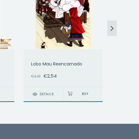
Lobo Mau Reencarnado
O Coraç
€2,54
€2
€3,18
€3,50
DETAILS
DETAI