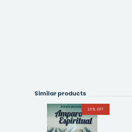
Similar products
20
%
OFF
20
%
OFF