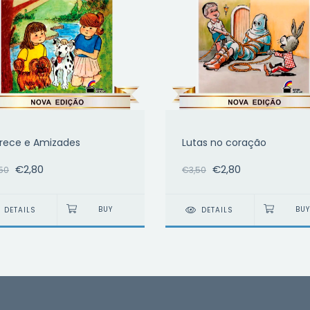
Prece e Amizades
Lutas no coração
€2,80
€2,80
50
€3,50
DETAILS
DETAILS