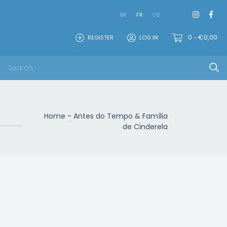
BR
FR
US
0
€0,00
REGISTER
LOG IN
-
Home
-
Antes do Tempo & Família
de Cinderela