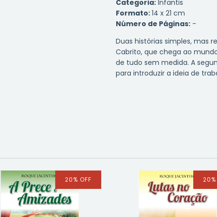
Categoria:
Infantis
Formato:
14 x 21 cm
Número de Páginas:
-
Duas histórias simples, mas r
Cabrito, que chega ao mundo 
de tudo sem medida. A segunda
para introduzir a ideia de tra
20
%
OFF
20