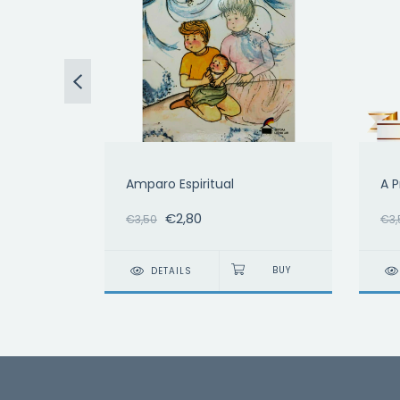
Amparo Espiritual
A 
€2,80
€3,50
€3,
DETAILS