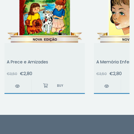
A Prece e Amizades
A Memória Enferr
€2,80
€2,80
€3,50
€3,50