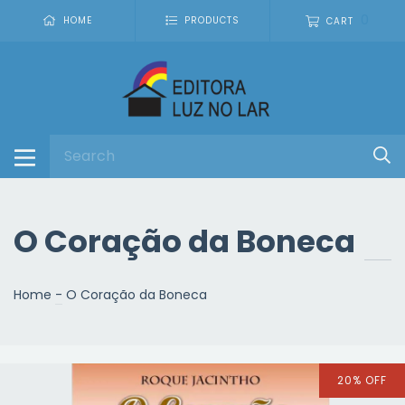
0
HOME
PRODUCTS
CART
O Coração da Boneca
Home
-
O Coração da Boneca
20
%
OFF