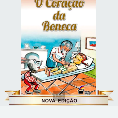
1
/
2