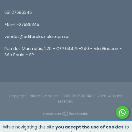
551127586345
+55-11-27586345
vendas@editoraluznolar.com.br
Rua dos Marimbás, 220 - CEP 04475-240 - Vila Guacuri -
São Paulo - SP
Copyright Editora Luz no Lar - 03880975000140 - 2026. All rights
reserved.
While navigating this site
you accept the use of cookies
to