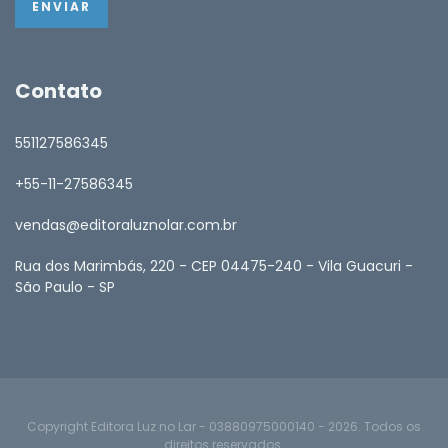
Contato
551127586345
+55-11-27586345
vendas@editoraluznolar.com.br
Rua dos Marimbás, 220 - CEP 04475-240 - Vila Guacuri -
São Paulo - SP
Copyright Editora Luz no Lar - 03880975000140 - 2026. Todos os
direitos reservados.