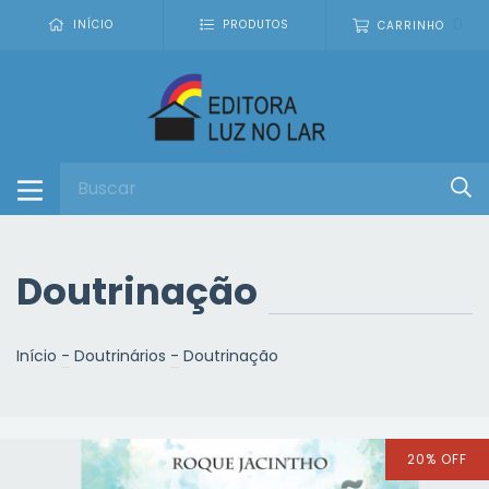
0
INÍCIO
PRODUTOS
CARRINHO
Doutrinação
Início
-
Doutrinários
-
Doutrinação
20
%
OFF