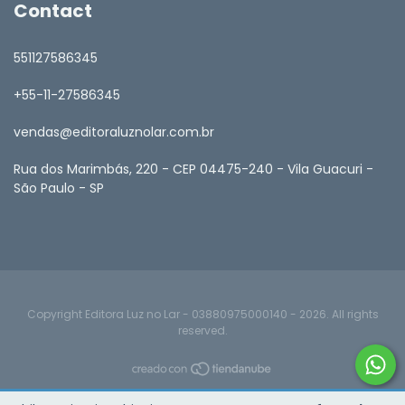
Contact
551127586345
+55-11-27586345
vendas@editoraluznolar.com.br
Rua dos Marimbás, 220 - CEP 04475-240 - Vila Guacuri -
São Paulo - SP
Copyright Editora Luz no Lar - 03880975000140 - 2026. All rights
reserved.