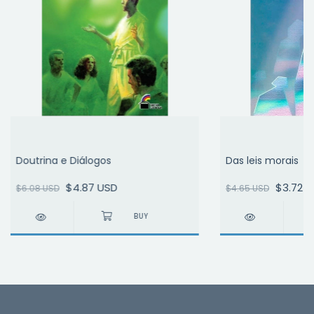
Doutrina e Diálogos
Das leis morais
$4.87 USD
$3.72 
$6.08 USD
$4.65 USD