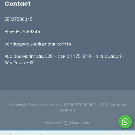
Contact
551127586345
+55-11-27586345
vendas@editoraluznolar.com.br
Rua dos Marimbás, 220 - CEP 04475-240 - Vila Guacuri -
São Paulo - SP
Copyright Editora Luz no Lar - 03880975000140 - 2026. All rights
reserved.